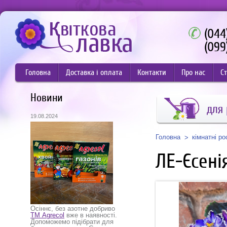
(044
(099
Головна
Доставка і оплата
Контакти
Про нас
Ст
Новини
для
19.08.2024
Головна
кімнатні р
ЛЕ-Єсені
Осіннє, без азотне добриво
ТМ Agrecol
вже в наявності.
Допоможемо підібрати для