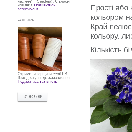
насіння" і "Seedera". Є класні
новинки.
Подивитись
Прості або 
асортимент
кольором на
24.01.2024
Край пелюст
кольору, ли
Кількість б
Отримали горщики серії FB.
Вже доступні до замовлення.
Подивитись наявність
Всі новини