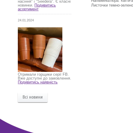
Напівмініатюра. Квіти-
насіння" і "Seedera". Є класні
Листочки темно-зелено
новинки.
Подивитись
асортимент
24.01.2024
Отримали горщики серії FB.
Вже доступні до замовлення.
Подивитись наявність
Всі новини