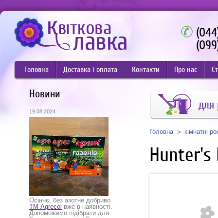
(044
(099
Головна
Доставка і оплата
Контакти
Про нас
Ст
Новини
для
19.08.2024
Головна
кімнатні р
Hunter's 
Осіннє, без азотне добриво
ТМ Agrecol
вже в наявності.
Допоможемо підібрати для