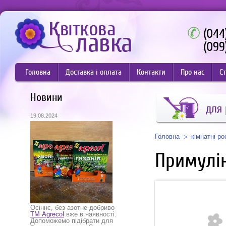
(044
(099
Головна
Доставка і оплата
Контакти
Про нас
Ст
Новини
для
19.08.2024
Головна
кімнатні р
Примулін
Осіннє, без азотне добриво
ТМ Agrecol
вже в наявності.
Допоможемо підібрати для