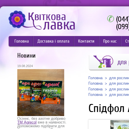
(044
(099
Головна
Доставка і оплата
Контакти
Про нас
Ст
Новини
для
19.08.2024
Головна
для росли
Головна
для росли
Головна
для росли
Головна
для росли
Спідфол 
Осіннє, без азотне добриво
ТМ Agrecol
вже в наявності.
Допоможемо підібрати для