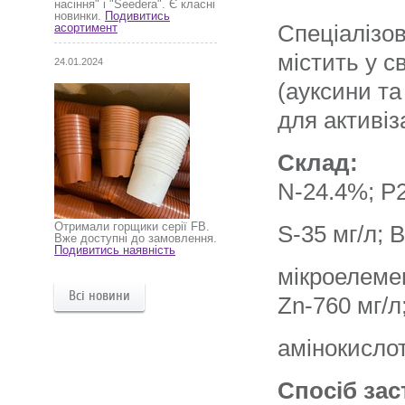
насіння" і "Seedera". Є класні
новинки.
Подивитись
Спеціалізо
асортимент
містить у с
24.01.2024
(ауксини та
для активіз
Склад:
N-24.4%; Р
Отримали горщики серії FB.
S-35 мг/л; В
Вже доступні до замовлення.
Подивитись наявність
мікроелемен
Всі новини
Zn-760 мг/л
амінокислот
Спосіб зас