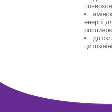
поверхон
амінок
енергії 
рослиною
до скл
цитокінін