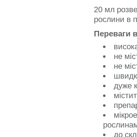
20 мл розве
рослини в пе
Переваги 
висок
не міс
не міс
швидк
дуже к
місти
препар
мікро
рослина
до ск