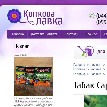
(044
(099
Головна
Доставка і оплата
Контакти
Про нас
Ст
Новини
для
19.08.2024
Головна
насіння
Головна
насіння
Головна
насіння
Табак Са
Осіннє, без азотне добриво
ТМ Agrecol
вже в наявності.
Допоможемо підібрати для