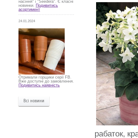
насіння" і "Seedera". Є класні
новинки.
Подивитись
асортимент
24.01.2024
Отримали горщики серії FB.
Вже доступні до замовлення.
Подивитись наявність
Всі новини
рабаток, кр