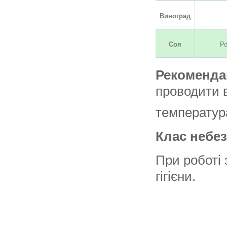
Виноград
Соя
Ро
Рекоменда
проводити в
температура
Клас небе
При роботі
гігієни.