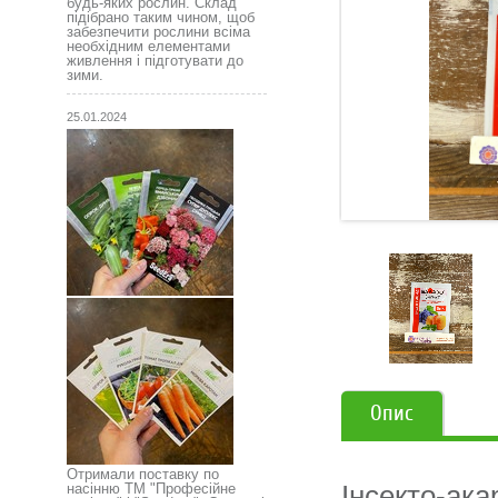
будь-яких рослин. Склад
підібрано таким чином, щоб
забезпечити рослини всіма
необхідним елементами
живлення і підготувати до
зими.
25.01.2024
Опис
Отримали поставку по
Інсекто-ака
насінню ТМ "Професійне