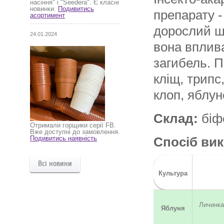
насіння" і "Seedera". Є класні
новинки.
Подивитись
препарату - 
асортимент
дорослий шк
24.01.2024
вона вплив
загибель. П
кліщ, трипс
клоп, яблун
Склад:
біфе
Отримали горщики серії FB.
Вже доступні до замовлення.
Подивитись наявність
Спосіб ви
Всі новини
Культура
Личинка
Яблуня