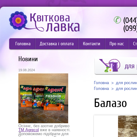
(044
(099
Головна
Доставка і оплата
Контакти
Про нас
Ст
Новини
для
19.08.2024
Головна
для росли
Головна
для росли
Балазо
Осіннє, без азотне добриво
ТМ Agrecol
вже в наявності.
Допоможемо підібрати для