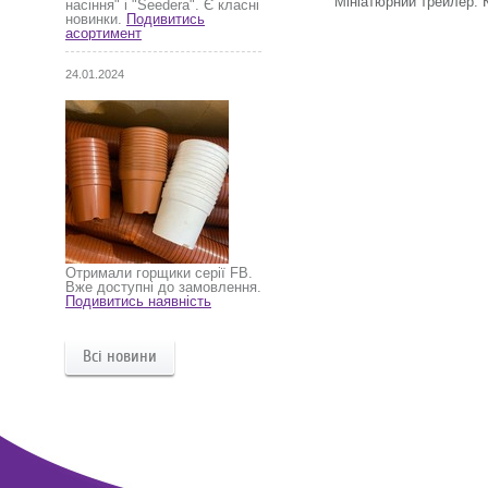
Мініатюрний трейлер. К
насіння" і "Seedera". Є класні
новинки.
Подивитись
асортимент
24.01.2024
Отримали горщики серії FB.
Вже доступні до замовлення.
Подивитись наявність
Всі новини