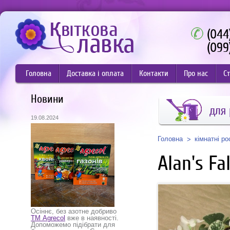
(044
(099
Головна
Доставка і оплата
Контакти
Про нас
Ст
Новини
для
19.08.2024
Головна
кімнатні р
Alan's Fa
Осіннє, без азотне добриво
ТМ Agrecol
вже в наявності.
Допоможемо підібрати для