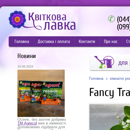
(044
(099
Головна
Доставка і оплата
Контакти
Про нас
Ст
Новини
для
19.08.2024
Головна
кімнатні р
Fancy Tra
Осіннє, без азотне добриво
ТМ Agrecol
вже в наявності.
Допоможемо підібрати для