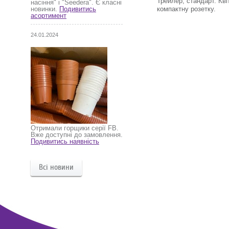
Трейлер, стандарт. Кв
насіння" і "Seedera". Є класні
компактну розетку.
новинки.
Подивитись
асортимент
24.01.2024
Отримали горщики серії FB.
Вже доступні до замовлення.
Подивитись наявність
Всі новини