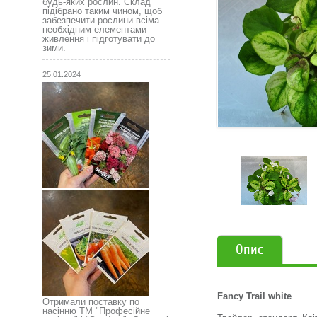
будь-яких рослин. Склад
підібрано таким чином, щоб
забезпечити рослини всіма
необхідним елементами
живлення і підготувати до
зими.
25.01.2024
Опис
Fancy Trail white
Отримали поставку по
насінню ТМ "Професійне