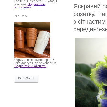
насіння" і "Seedera". Є класні
новинки.
Подивитись
Яскравий со
асортимент
розетку. На
24.01.2024
з сітчасти
середньо-зе
Отримали горщики серії FB.
Вже доступні до замовлення.
Подивитись наявність
Всі новини