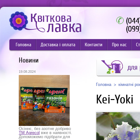
(044
(099
Головна
Доставка і оплата
Контакти
Про нас
Ст
Новини
для
19.08.2024
Головна
кімнатні р
Kei-Yoki
Осіннє, без азотне добриво
ТМ Agrecol
вже в наявності.
Допоможемо підібрати для