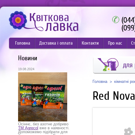
(044
(099
Головна
Доставка і оплата
Контакти
Про нас
Ст
Новини
для
19.08.2024
Головна
кімнатні р
Red Nov
Осіннє, без азотне добриво
ТМ Agrecol
вже в наявності.
Допоможемо підібрати для