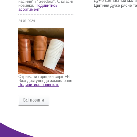
Дуже компактний малий
насіння" і "Seedera". Є класні
Цвітіння дуже рясне та
новинки.
Подивитись
асортимент
24.01.2024
Отримали горщики серії FB.
Вже доступні до замовлення.
Подивитись наявність
Всі новини