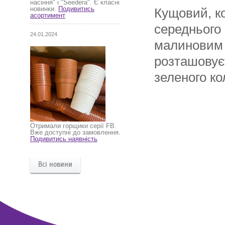
насіння" і "Seedera". Є класні
новинки.
Подивитись
Кущовий, к
асортимент
середнього 
24.01.2024
малиновим в
розташовує
зеленого ко
Отримали горщики серії FB.
Вже доступні до замовлення.
Подивитись наявність
Всі новини