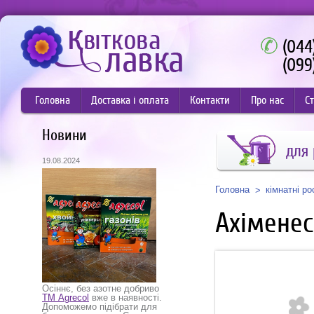
(044
(099
Головна
Доставка і оплата
Контакти
Про нас
Ст
Новини
для
19.08.2024
Головна
кімнатні р
Ахіменес
Осіннє, без азотне добриво
ТМ Agrecol
вже в наявності.
Допоможемо підібрати для