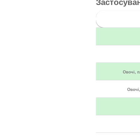
Застосува
Овочі, 
Овочі