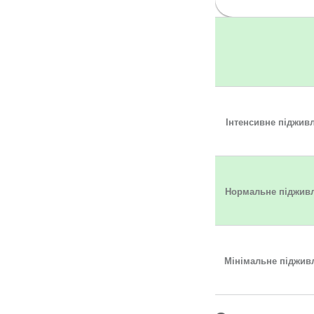
Інтенсивне піджив
Нормальне піджив
Мінімальне піджив