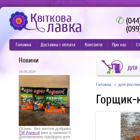
(044
(099
Головна
Доставка і оплата
Контакти
Про нас
Ст
Новини
для
19.08.2024
Головна
для росли
Горщик-к
Осіннє, без азотне добриво
ТМ Agrecol
вже в наявності.
Допоможемо підібрати для