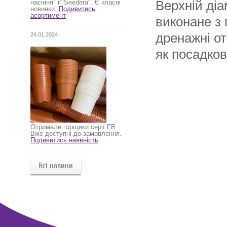
Верхній діа
насіння" і "Seedera". Є класні
новинки.
Подивитись
асортимент
виконане з 
дренажні от
24.01.2024
як посадков
Отримали горщики серії FB.
Вже доступні до замовлення.
Подивитись наявність
Всі новини