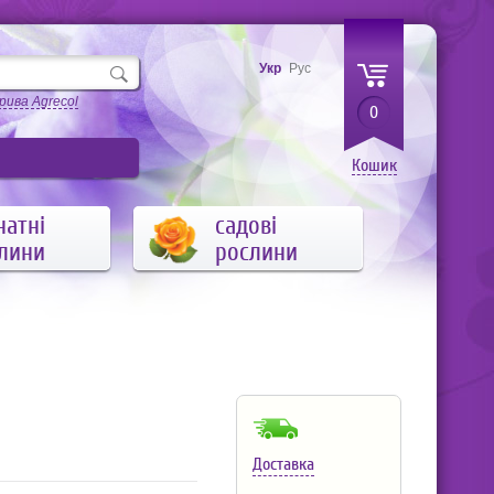
Укр
Рус
рива Agrecol
0
Кошик
натні
садові
лини
рослини
Доставка