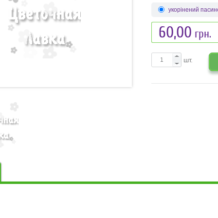
укорінений пасин
60,00
грн.
шт.