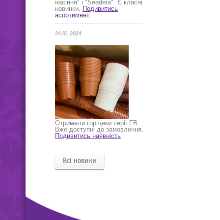
насіння" і "Seedera". Є класні
новинки.
Подивитись
асортимент
24.01.2024
Отримали горщики серії FB.
Вже доступні до замовлення.
Подивитись наявність
Всі новини