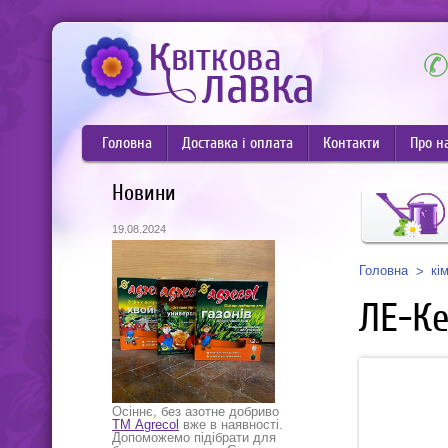
Головна
Доставка і оплата
Контакти
Про н
Новини
19.08.2024
Головна
кі
ЛЕ-Ке
Осіннє, без азотне добриво
ТМ Agrecol
вже в наявності.
Допоможемо підібрати для