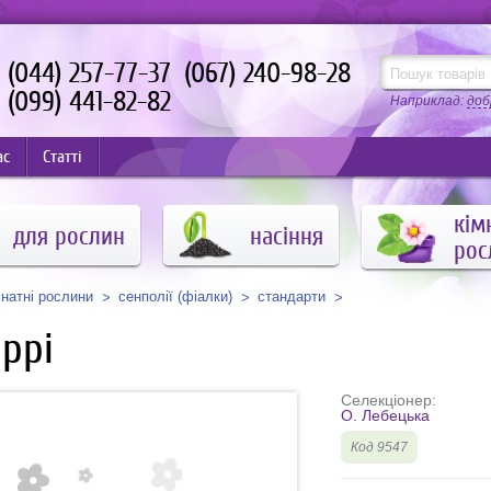
(044) 257-77-37
(067) 240-98-28
(099) 441-82-82
Наприклад:
доб
ас
Статті
кім
для рослин
насіння
рос
мнатні рослини
сенполії (фіалки)
стандарти
ррі
Селекціонер:
О. Лебецька
Код 9547