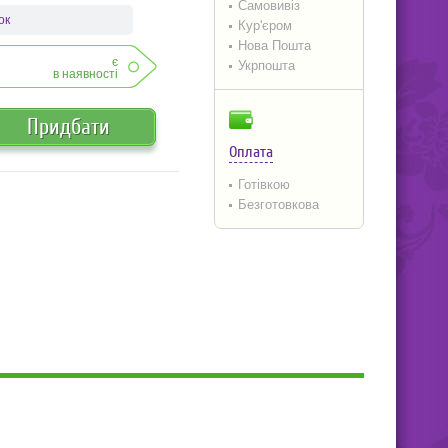
Самовивіз
ок
Кур'єром
Нова Пошта
є
Укрпошта
в наявності
Придбати
Оплата
Готівкою
Безготовкова