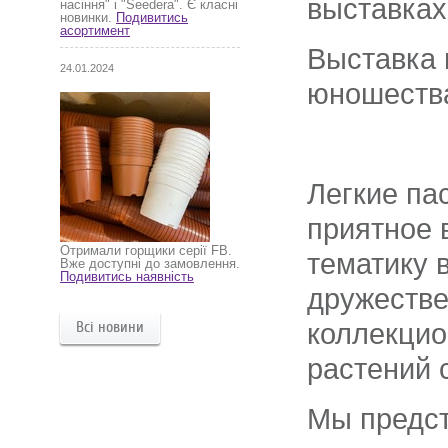
выставках
насіння" і "Seedera". Є класні
новинки.
Подивитись
асортимент
Выставка 
24.01.2024
юношества
Легкие па
приятное 
Отримали горщики серії FB.
тематику 
Вже доступні до замовлення.
Подивитись наявність
дружестве
коллекцио
Всі новини
растений 
Мы предст