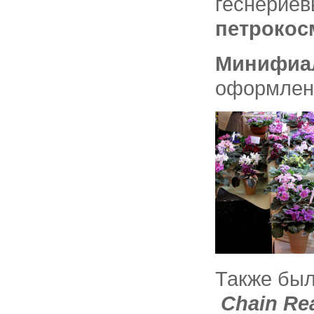
геснерие
петрокос
Минифиа
оформлени
Также был
Chain Rea