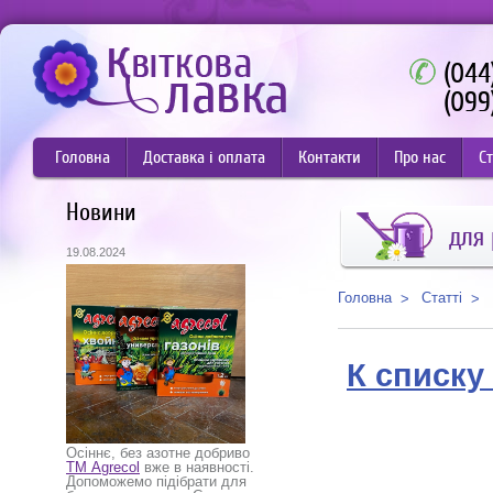
(044
(099
Головна
Доставка і оплата
Контакти
Про нас
Ст
Новини
для
19.08.2024
Статті
Головна
К списку
Осіннє, без азотне добриво
ТМ Agrecol
вже в наявності.
Допоможемо підібрати для