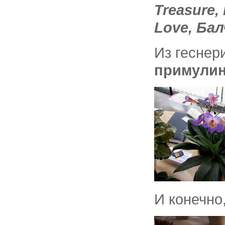
Treasure, 
Love, Ба
Из геснер
примули
И конечно