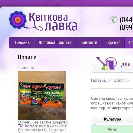
(044
(099
Головна
Доставка і оплата
Контакти
Про нас
Ст
Новини
для
19.08.2024
Статті
Головна
Семена овощных культ
спрашивают: какое ко
культур, температура 
Культура
Осіннє, без азотне добриво
ТМ Agrecol
вже в наявності.
Анис
Допоможемо підібрати для