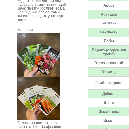
будь-яких рослин. Склад
підібрано таким чином, щоб
Арбуз
забезпечити рослини всіма
необхідним елементами
Артишок
живлення і підготувати до
зими.
Базилик
25.01.2024
Баклажан
Бобы
Бораго (огуречная
трава)
Горох овощной
Горчица
Грибная трава
Дайкон
Дыня
Земляника
Иссоп
Отримали поставку по
насінню ТМ "Професійне