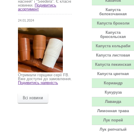
Кабачок
насіння" і "Seedera". Є класні
новинки.
Подивитись
асортимент
Капуста
белокочанная
24.01.2024
Капуста броколи
Капуста
брюсельская
Капуста кольраби
Капуста листовая
Капуста пекинская
Капуста цветная
Отримали горщики серії FB.
Вже доступні до замовлення.
Подивитись наявність
Кориандр
Кукуруза
Всі новини
Лаванда
Лимонная трава
Лук порей
Лук репчатый