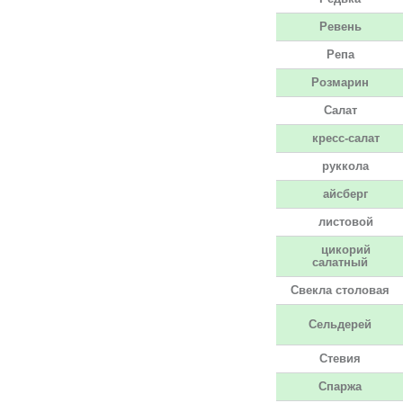
Ревень
Репа
Розмарин
Салат
кресс-салат
руккола
айсберг
листовой
цикорий
салатный
Свекла столовая
Сельдерей
Стевия
Спаржа