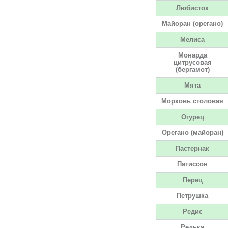
Любисток
Майоран (орегано)
Мелиса
Монарда
цитрусовая
(бергамот)
Мята
Морковь столовая
Огурец
Орегано (майоран)
Пастернак
Патиссон
Перец
Петрушка
Редис
Редька