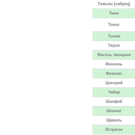
Тимьян (чабрец)
Тмин
Томат
Тыква
Укроп
Фасоль овощная
Фенхель
Физалис
Цикорий
Чабер
Шалфей
Шпинат
Щавель
Эстрагон