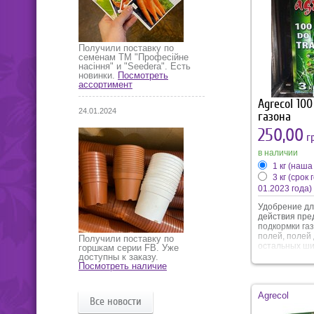
повреждений 
создает эффе
защиты от пе
переохлажден
эффективно 
Получили поставку по
развитие пат
семенам ТМ "Професійне
микрофлоры.
насіння" и "Seedera". Есть
микроэлемент
новинки.
Посмотреть
цветению, ус
ассортимент
насыщенность
Agrecol 10
24.01.2024
газона
250,00
гр
в наличии
1 кг (наша
3 кг (срок
01.2023 года)
Удобрение дл
действия пре
подкормки га
полей, полей 
Получили поставку по
остальных ш
горшкам серии FB. Уже
эксплуатируе
доступны к заказу.
поверхностей
Посмотреть наличие
в затененных
местах. Гран
постепенное
Agrecol
Все новости
питательных 