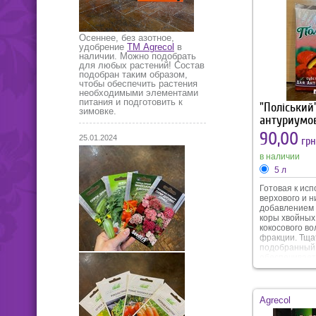
Осеннее, без азотное,
удобрение
ТМ Agrecol
в
наличии. Можно подобрать
для любых растений! Состав
подобран таким образом,
чтобы обеспечить растения
необходимыми элементами
питания и подготовить к
"Поліський
зимовке.
антуриумо
90,00
25.01.2024
грн
в наличии
5 л
Готовая к ис
верхового и н
добавлением 
коры хвойных
кокосового в
фракции. Тща
подобранный 
обеспечивает
водо- и возд
Наличие верх
кокосового во
стимулирует р
Agrecol
также защища