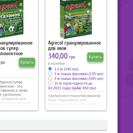
насыщенный зеленый цвет и
ет активный рост,
густоту дерна.
й зеленый цвет
ает устойчивость к
 помогает
ть растение в
состоянии.
гранулированное
Agrecol гранулированное
нов супер
для хвои
мпонентное
340,00
грн.
Купить
рн.
Купить
в наличии
1.2 кг
(340 грн)
1 кг (наша фасовка)
(135 грн)
5 кг (наша фасовка)
(595 грн)
Agrecol супер
10 кг (срок годности до
нентное - это
04.2022 года)
(
1150
850 грн)
ственное и легко
е удобрение,
Удобрение в гранулированном
 созданное для
виде, подходящее для
сех видов газонов.
подкормки всех видов хвойных,
обранный состав
декоративных деревьев и
полностью
кустарников. Специально
ет газон всеми
подобранный состав отвечает
ыми питательными
потребностям этих растений.
ми.
Обеспечивает их оптимальный
рост, насыщенный зеленый