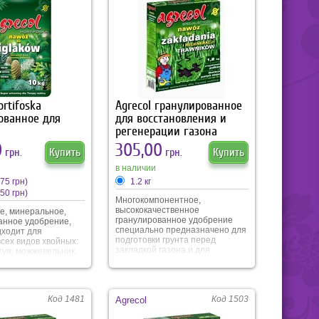
ет при цветении
 и яркие цвета.
ortifoska
Agrecol гранулированное
ованное для
для восстановления и
регенерации газона
0
305,00
грн.
Купить
грн.
Купить
в наличии
75 грн)
1.2 кг
50 грн)
Многокомпонентное,
высококачественное
е, минеральное,
гранулированное удобрение
анное удобрение,
специально предназначено для
дходит для
подготовки грунта перед
сех видов хвойных:
закладкой газона и для
 туя, можжевельник.
восстановления газона.
одит для
Тщательно подобранный состав
ых деревьев и
удобрения активизирует рост и
 клен, дуб, бук,
развитие травы,
гнолия. Специально
Код 1481
Код 1503
восстанавливает и развивает
Agrecol
й состав отвечает
корневую систему, дает
ям этих растений.