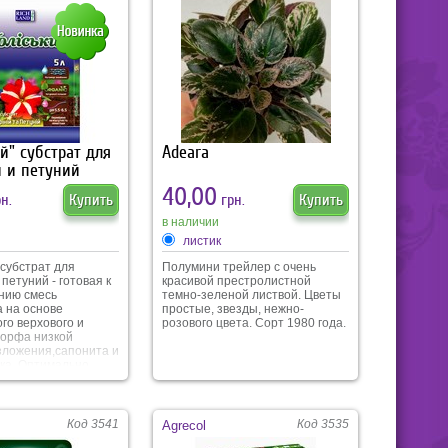
й" субстрат для
Adeara
 и петуний
40,00
н.
Купить
грн.
Купить
в наличии
листик
 субстрат для
Полумини трейлер с очень
петуний - готовая к
красивой престролистной
нию смесь
темно-зеленой листвой. Цветы
а на основе
простые, звезды, нежно-
го верхового и
розового цвета. Сорт 1980 года.
торфа низкой
зложения,сапонита и
ска. Оптимально
й состав субстрата
регулировать водный
вы, создает
ю микрофлору для
Код 3541
Код 3535
Agrecol
роста растения,