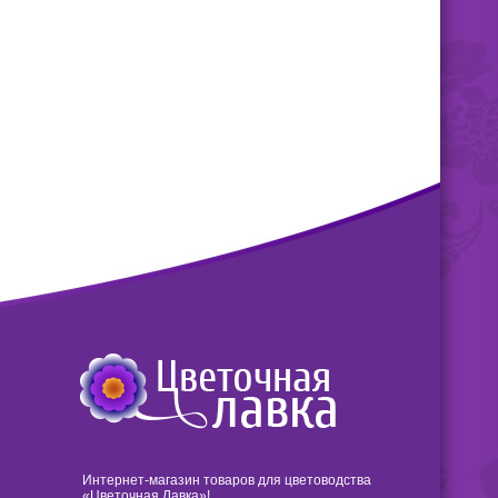
цвет, предупреждает
преждевременное побурение и
опадание хвои или листвы.
Интернет-магазин товаров для цветоводства
«Цветочная Лавка»!