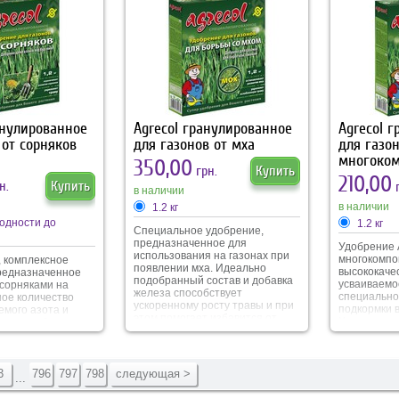
 природными
Обеспечива
изумрудный цвет, фосфор
ми факторами,
насыщенны
помогает увеличить корневую
ажность и
хвои, повыш
систему, а калий
болезням и
подготавливает газон к зимовке.
поддержива
идеальном 
анулированное
Agrecol гранулированное
Agrecol 
 от сорняков
для газонов от мха
для газо
многоко
350,00
грн.
Купить
210,00
н.
Купить
г
в наличии
в наличии
1.2 кг
 годности до
1.2 кг
Специальное удобрение,
предназначенное для
Удобрение 
использования на газонах при
многокомпо
 комплексное
появлении мха. Идеально
высококаче
редназначенное
подобранный состав и добавка
усваиваемо
 сорняками на
железа способствует
специально
шое количество
ускоренному росту травы и при
подкормки в
емого азота и
этом помогает избавится от
Хорошо под
ставе удобрения
мха.
удобрения 
активный рост
обеспечива
т этого
необходим
рост сорняков.
компонента
ецифике,
3
796
797
798
следующая >
...
ономное и легкое в
и.