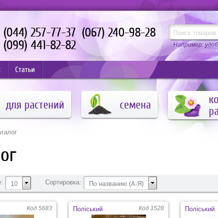
(044) 257-77-37
(067) 240-98-28
(099) 441-82-82
Например:
удоб
с
Статьи
к
для растений
семена
р
аталог
ог
:
Сортировка:
10
По названию (А-Я)
Код 5683
Код 1528
Поліський
Поліський