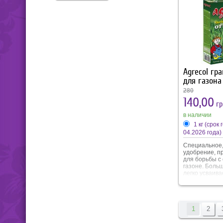
регулируется
экологически
такими как вл
температура.
Agrecol гр
для газона
280
140,00
гр
в наличии
1 кг (срок
04.2026 года)
Специальное,
удобрение, п
для борьбы с
газоне. Боль
легко усваива
кальция в со
стимулирует 
газона. За сче
подавляется 
Благодаря сп
1
2
удобрение эк
использовани