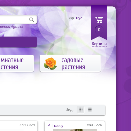
Укр
Рус
рения Agrecol
0
Корзина
омнатные
садовые
астения
растения
Вид:
Код 1928
Код 1226
P. Tracey