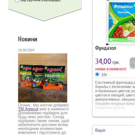
Від бур'янів (гербіциди)
Новини
Фундазол
19.08.2024
34,00
грн.
П
немає в наявності
10г
Системный фунгицид 
борьбы с болезнями: 
и балконных цветов; р
цветов и овощей; цвет
декоративных, овощны
плодово-ягодных культ
Осіннє, без азотне добриво
открытого грунта.
ТМ Agrecol
вже в наявності.
Производитель сырья 
Допоможемо підібрати для
будь-яких рослин. Склад
підібрано таким чином, щоб
забезпечити рослини всіма
необхідним елементами
Bayer
живлення і підготувати до