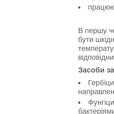
працюют
В першу ч
бути шкідн
температу
відповідни
Засоби за
Гербіци
направлена
Фунгіци
бактеріям