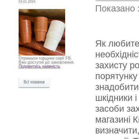
24.01.2024
Показано з
Як любител
необхідні
Отримали горщики серії FB.
Вже доступні до замовлення.
захисту ро
Подивитись наявність
порятунку
Всі новини
знадобити
шкідники 
засоби зах
магазині 
визначити