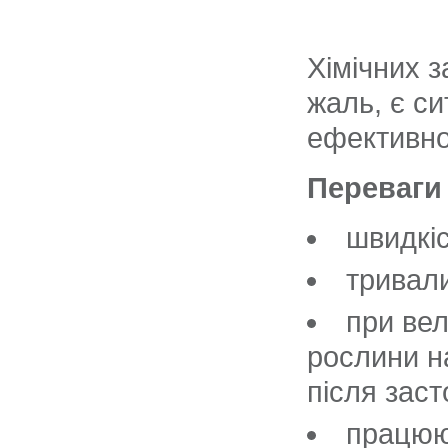
Хімічних з
жаль, є си
ефективно
Переваги 
швидкіс
тривали
при вел
рослини н
після заст
працюют