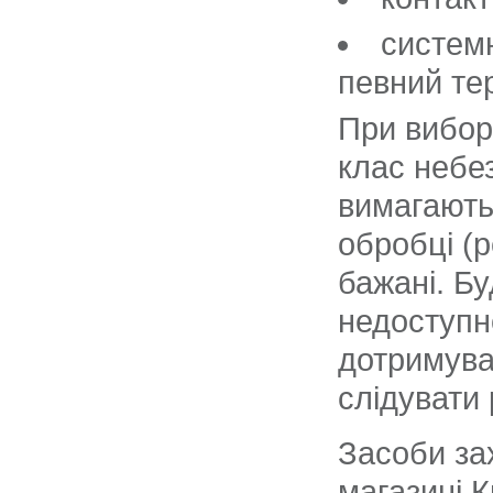
системн
певний те
При вибор
клас небе
вимагають
обробці (р
бажані. Бу
недоступн
дотримуват
слідувати
Засоби зах
магазині 