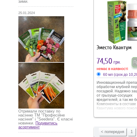
зими.
25.01.2024
Эместо Квантум
74,50
грн.
П
немає в наявності
60 мл (срок до 10,2
Инновационный препа
обработки клубней пе
посадкой. Надежно з
от грызуще-сосущих
вредителей, а так же 
Компоненты в составе
Квантума нового покол
Отримали поставку по
имеют эффективное де
насінню ТМ "Професійне
так же низкую способн
насіння" і "Seedera". Є класні
проникновения в грунт,
новинки.
Подивитись
исключает его заражен
асортимент
< попередня
1