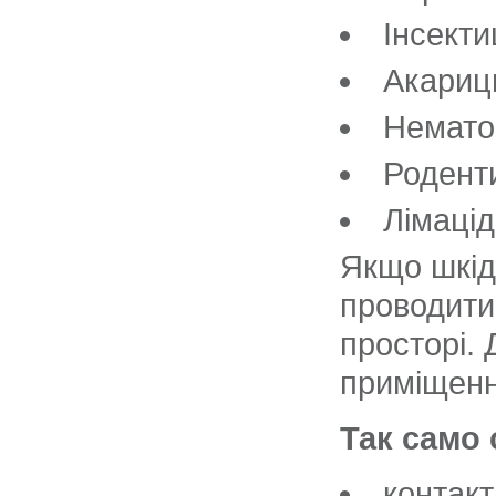
Інсекти
Акариц
Немато
Роденти
Лімацід
Якщо шкід
проводити
просторі.
приміщенн
Так само 
контакт