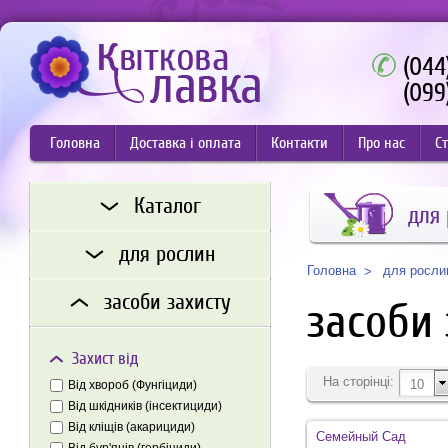
(044
(099
Головна
Доставка і оплата
Контакти
Про нас
Ст
Каталог
для
для рослин
для росли
Головна
засоби захисту
засоби 
Захист від
На сторінці:
10
Від хвороб (Фунгіциди)
Від шкідників (інсектициди)
Від кліщів (акарициди)
Семейный Сад