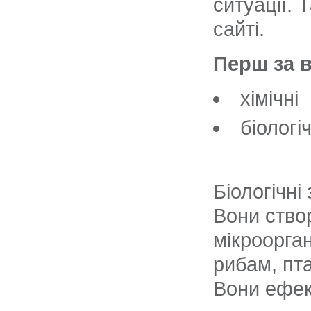
ситуації.
сайті.
Перш за в
хімічні
біологіч
Біологічні
Вони ство
мікроорга
рибам, пт
Вони ефек