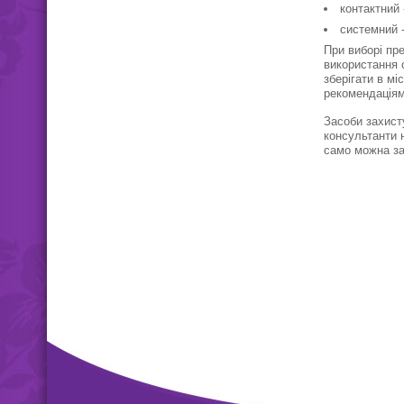
контактний 
системний -
При виборі пр
використання с
зберігати в мі
рекомендаціям
Засоби захисту
консультанти 
само можна за