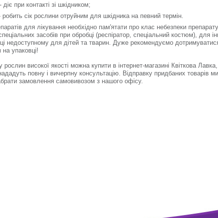
- діє при контакті зі шкідником;
 робить сік рослини отруйним для шкідника на певний термін.
епаратів для лікування необхідно пам'ятати про клас небезпеки препарату
пеціальних засобів при обробці (респіратор, спеціальний костюм), для ін
сці недоступному для дітей та тварин. Дуже рекомендуємо дотримуватися т
 на упаковці!
 рослин високої якості можна купити в інтернет-магазині Квіткова Лавка
нададуть повну і вичерпну консультацію. Відправку придбаних товарів м
брати замовлення самовивозом з нашого офісу.