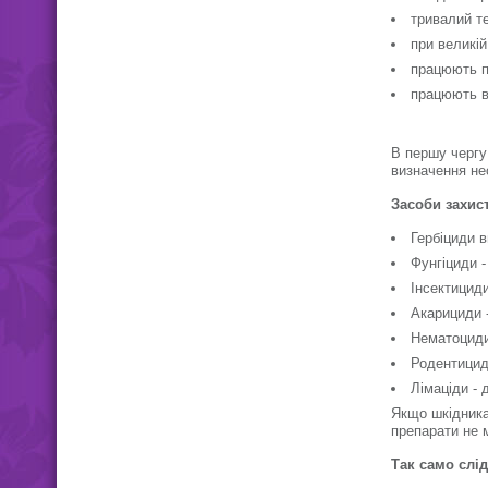
тривалий те
при великій
працюють п
працюють в
В першу чергу
визначення нео
Засоби захист
Гербіциди в
Фунгіциди -
Інсектицид
Акарициди 
Нематоциди
Родентицид
Лімаціди - 
Якщо шкідника
препарати не 
Так само слід