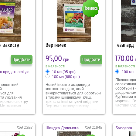
их черв’яків і
інші.
рослинний к
нтових
попелиця, 
ів. Мало токсичний
каліфорнійс
рмін очікування
мінуюча міл
и роботами - 10
плодожерка 
і 20 г
я захисту
Вертимек
Гезагард
95,00
170,00
Придбати
грн.
Придбати
г
в наявності
в наявності
ін придатності до
10 мл
(95 грн)
100 мл
100 мл
(680 грн)
Післясходо
селективної 
мпонентний
Новий інсекто-акарицид з
боротьби з
й
контактною дією, який
дводольним
ться для
використовується для боротьби
бур'янами н
та лікування
з такими шкідниками: кліщ,
морквині. Ге
широкого спектру
трипс та інші мінуючі шкідники.
частини бур
 Металаксил
Вертимек показує високу
тується в рослину
ефективність проти кліщів, які
всі частини
резистентні до інших
ючаючи молоді
препаратів-акарицидів.
анкоцеб створює
Вертімек швидко проникає у
ку на рослині, тим
клітини рослини, тому має
Код 1388
Код 11848
Швидка Допомога
Syngenta
ючи від
швидку контакнту дію та
нових
довготривалу системну дію.