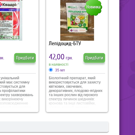
Лепідоцид-БТУ
42,00
н.
Придбати
грн.
Придбати
в наявності
35 мл
е унікальний
Біологічний препарат, який
який має системну
використовується для захисту
стовується для
квіткових, овочевих,
а профілактики
декоративних, плодово-ягідних
пектру захворювань
та інших рослин від гирокого
є викорінюючу
спектру личинок шкідників:
 розповсюдженню
кронова та інші листовійки,
ілянці) властивість
п’ядун, лучний метелик,
мінарну (препарат
капустяна та ріп’яхова білянка,
усі ділянки рослини,
шовкопряд, вогнівка, листовійка,
ись по
яблунева та плодова міль,
му простору) дію.
американський білий метелик,
капустяна та інші совки,
монашенка та інші. Лепідоцид-