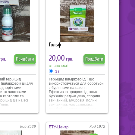
ліщ, трипс,
використання засобів захисту
личинка
під час всього сезо
ької щитівки,
ь, клоп, яблунева
та інші.
Гольф
20,00
рн.
Придбати
грн.
Придбати
в наявності
3 г
вий гербіцид
Гербіцид вибіркової дії, що
(вибіркової) дії для
використовується для боротьби
 однорічними
з бур’янами на газоні.
и та злаковими
Ефективно працює від таких
а картопле та
бур’янів: редька дика, спориш
рбіцид діє на всі
звичайний, амброзія, полин
'янів.
звичайний, мак самосійка,
кульбаба лікарська, лобода,
галінсога, осот, берізка польова,
рутка лікарська, ромашка
непахуча, будяк польовий,
щириця, гірчиця польова,
Код 3529
Код 1972
БТУ-Центр
жовтець та інші. В упаковці 3 г