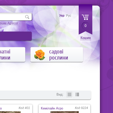
Укр
Рус
рива Agrecol
0
Кошик
натні
садові
лини
рослини
Вид:
Код 401
Код 9224
ро
Кемілайн Агро