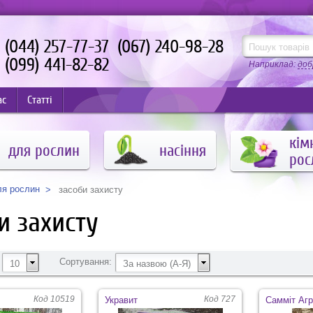
(044) 257-77-37
(067) 240-98-28
(099) 441-82-82
Наприклад:
доб
ас
Статті
кім
для рослин
насіння
рос
ля рослин
засоби захисту
и захисту
Сортування:
10
За назвою (А-Я)
Код 10519
Код 727
Укравит
Самміт Аг