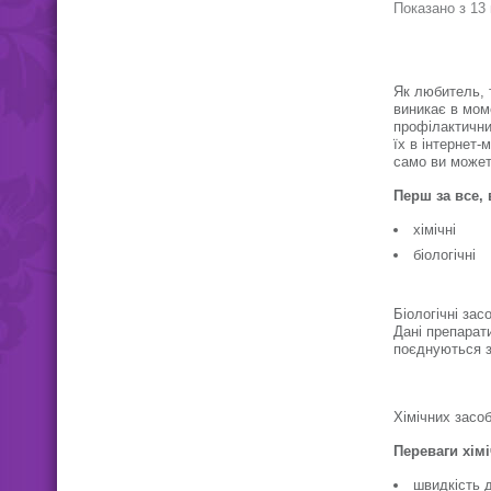
Показано з 13 
моху та лишай
боротьби зі с
Як любитель, 
виникає в мом
профілактични
їх в інтернет-
само ви может
Перш за все, 
хімічні
біологічні
Біологічні за
Дані препарат
поєднуються з
Хімічних засоб
Переваги хімі
швидкість д