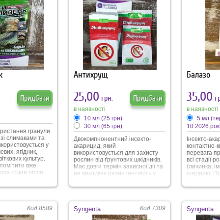
к
Антихрущ
Балазо
25,00
35,00
Придбати
грн.
Придбати
гр
в наявності
в наявності
10 мл
(25 грн)
5 мл (т
30 мл
(65 грн)
10.2026 рок
ористання гранули
зі слимаками та
Двокомпнонентний інсекто-
Інсекто-ака
икористовується у
акарицид, який
контактно-к
евих, ягідник,
використовується для захисту
перевага пр
віткових культур.
рослин від ґрунтових шкідників.
всі стадії р
помітити вже
Має довги термін захисної дії та
(личинка, і
ших годин після
не викликає резинтентність у
шкідник). П
 Захисна дія
шкідників. Ефективно допомагає
діючої речо
гом 14-21 дня
від таких шкідників: личинка
шкідника, в
алежить від
колорадського жука, личинка
нервову сис
в). Препарат
дротяника та дорослий
параліч і п
е викликає
дротяник, совка, личинка вовчка
Препарат в
Код 8589
Код 7309
Syngenta
Syngenta
ті. Безпечний для
та дорослий вовчок (ведмедка) і
проти таких