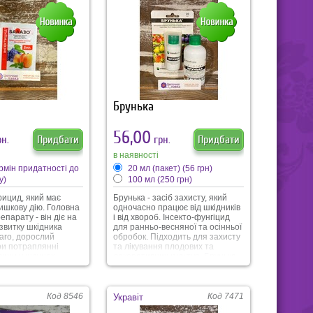
Брунька
56,00
н.
Придбати
грн.
Придбати
в наявності
ермін придатності до
20 мл (пакет)
(56 грн)
у)
100 мл
(250 грн)
рицид, який має
Брунька - засіб захисту, який
ишкову дію. Головна
одночасно працює від шкідників
епарату - він діє на
і від хвороб. Інсекто-фунгіцид
озвитку шкідника
для ранньо-весняної та осінньої
маго, дорослий
обробок. Підходить для захисту
ри потраплянні
та лікування плодових та
вини у шлунок
декоративних культур. Брунька
она впливає на
показує високу ефективність
тему, викликаючи
проти зимуючих стадій шкідників
одальшу загибель.
та збудників хвороб.
икористовується
Використання препарут брунька
Код 8546
Код 7471
Укравіт
 шкідників:
навесні суттєво знижує