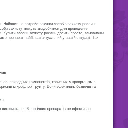
БТУ повністю безпечний для
навколишнього середовища,
риб, птахів та людини.
н. Найчастіше потреба покупки засобів захисту рослин
засоби захисту можуть знадобитися для проведення
ни. Купити засоби захисту рослин досить просто, замовивши
саме препарат найбільш актуальний у вашій ситуації. Так
слин
нові природних компонентів, корисних мікроорганізмів.
исній мікрофлорі ґрунту. Вони ефективні, безпечні та
ин
оли використання біологічних препаратів не ефективно.