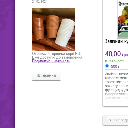
24.01.2024
хвороботворни
рослину. В упа
Залізний к
40,00
Отримали горщики серії FB.
грн
Вже доступні до замовлення.
Подивитись наявність
в наявності
500 г
Залізо є неза
Всі новини
мікроелемент
також викорис
захисту росли
фунгіцидну ді
купорос можн
для лікування
хлорозу у рос
з деякими гри
бактеріальни
(парша, боро
септоріоз, пл
< поперед
плямистість та
захисту дерев