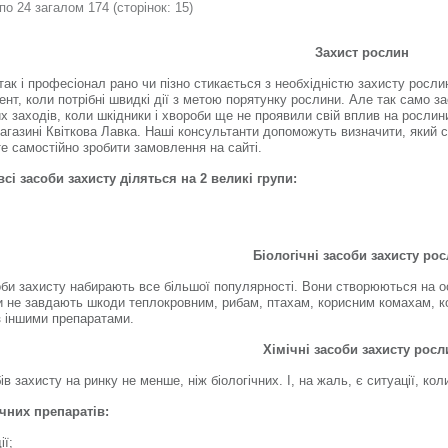
по 24 загалом 174 (сторінок: 15)
ників, для
лимаками.
З
ахист рослин
так і професіонал рано чи пізно стикається з необхідністю захисту росли
ент, коли потрібні швидкі дії з метою порятунку рослини. Але так само 
х заходів, коли шкідники і хвороби ще не проявили свій вплив на росли
магазині Квіткова Лавка. Наші консультанти допоможуть визначити, який 
е самостійно зробити замовлення на сайті.
всі засоби захисту діляться на 2 великі групи:
Біологічні засоби захисту ро
соби захисту набирають все більшої популярності. Вони створюються на ос
и не завдають шкоди теплокровним, рибам, птахам, корисним комахам, кор
 іншими препаратами.
Хімічні засоби захисту росл
ів захисту на ринку не менше, ніж біологічних. І, на жаль, є ситуації, к
чних препаратів:
ії;