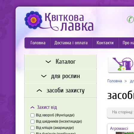
Головна
Доставка і оплата
Контакти
Про н
Каталог
для рослин
д
Головна
засоби захисту
засоб
Захист від
На сторінці:
Від хвороб (Фунгіциди)
Від шкідників (інсектициди)
Від кліщів (акарициди)
Агромаксі