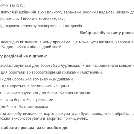
рмін захисту;
 популяції шкідників або сильному зараженні рослини надають швидку до
ри низьких і високих температурах;
ід широкого спектру захворювань і шкідників.
Вибір засоб
у
захисту росли
 необхідно визначити в чому проблема. Це може бути шкідник, хвороба аб
бхідно вибрати відповідний засіб.
у розділені на підгрупи
:
икористовуються для боротьби з бур'янами. Їх дія направленана конкретн
 для боротьби з хвороботворними грибками і бактеріями.
и - для боротьби з комахами-шкідниками.
- для боротьби з рослинними кліщами.
 - використовуються для боротьби з нематодами.
и - для боротьби з гризунами.
для боротьби із слимаками.
 чи хворобу визначено, варто врахувати де буде проводитися обробка, в 
можна використовувати в закритих приміщеннях.
 вибрати препарат за способом дії: