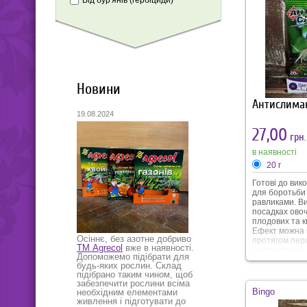
Від бур'янів (гербіциди)
Новини
Антислима
19.08.2024
27,00
грн.
в наявності
20 г
Готові до вик
для боротьби 
равликами. В
посадках овоч
плодових та к
Ефект можна 
Осіннє, без азотне добриво
протягом пер
ТМ Agrecol
вже в наявності.
використання.
Допоможемо підібрати для
триває протя
будь-яких рослин. Склад
(тривалість з
підібрано таким чином, щоб
погодних умо
забезпечити рослини всіма
Антислимак н
Bingo
необхідним елементами
резистентнос
живлення і підготувати до