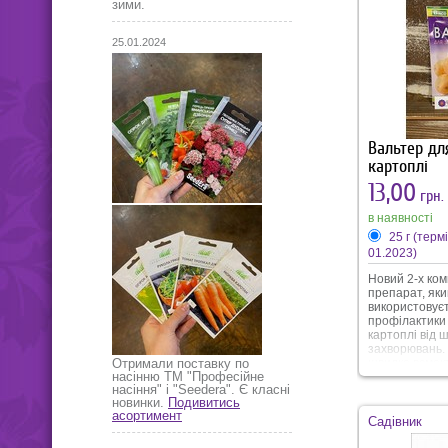
людини, дощов
зими.
корисним ґру
мікроорганізм
для бджіл. Те
25.01.2024
перед ручним
днів. В упаковц
Вальтер дл
картоплі
13,00
грн.
в наявності
25 г (терм
01.2023)
Новий 2-х ко
препарат, яки
використовує
профілактики 
картоплі від 
захворювань.
швидко всмок
Отримали поставку по
насінню ТМ "Професійне
и проникає у 
насіння" і "Seedera". Є класні
рослини (вкл
новинки.
Подивитись
паростки). М
асортимент
невидиму плів
Садівник
самим захища
потрапляння 