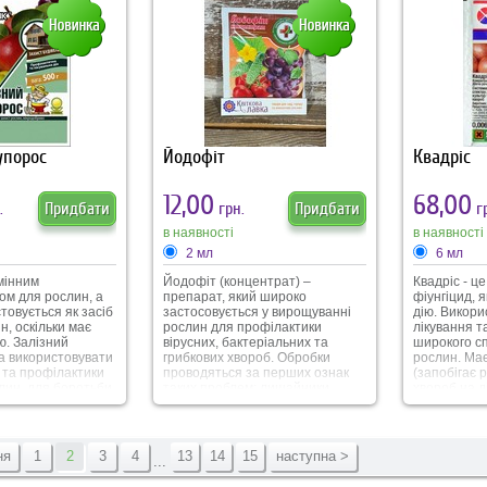
х грибків на
Повна загибель кліщів
ковці 25 г
спостерігається вже через 1-3
доби. Вертимек накоплюється в
рослині у вигляді
мікрорезервуарів, тим самим
забезпечує захист листочків з
обох сторін.
упорос
Йодофіт
Квадріс
12,00
68,00
.
Придбати
грн.
Придбати
гр
в наявності
в наявності
2 мл
6 мл
мінним
Йодофіт (концентрат) –
Квадріс - ц
ом для рослин, а
препарат, який широко
фіунгіцид, 
товується як засіб
застосовується у вирощуванні
дію. Викори
н, оскільки має
рослин для профілактики
лікування т
ю. Залізний
вірусних, бактеріальних та
широкого с
а використовувати
грибкових хвороб. Обробки
рослин. Ма
 та профілактики
проводяться за перших ознак
(запобігає
лин, для боротьби
таких проблем: лишайники,
хвороб на д
бковими та
парша, мілдью, оідіум, гриби на
та трансла
ми хворобами
корі, огіркова мозаїка, бактеріоз,
проникає в 
шниста роса,
бура плямистість, антракноз,
пересуваюч
одова гниль, біла
альтернаріоз, фітофтора та
міжклітинно
ня
1
2
3
4
13
14
15
наступна >
...
 інші), для
інші.
'яних будівель від