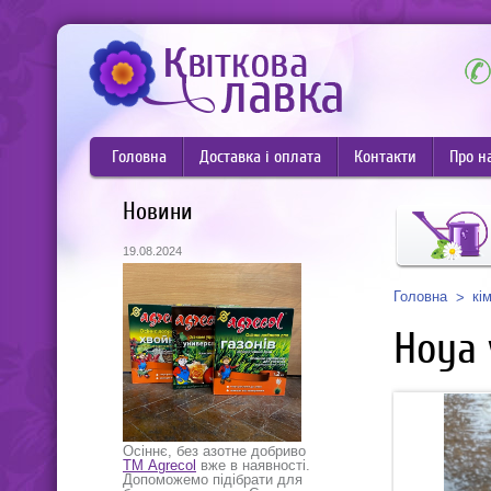
Головна
Доставка і оплата
Контакти
Про н
Новини
19.08.2024
Головна
кі
Hoya 
Осіннє, без азотне добриво
ТМ Agrecol
вже в наявності.
Допоможемо підібрати для