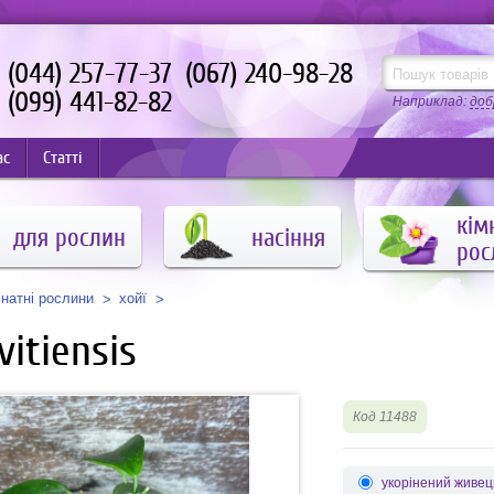
(044) 257-77-37
(067) 240-98-28
(099) 441-82-82
Наприклад:
доб
ас
Статті
кім
для рослин
насіння
рос
мнатні рослини
хойї
vitiensis
Код 11488
укорінений живец