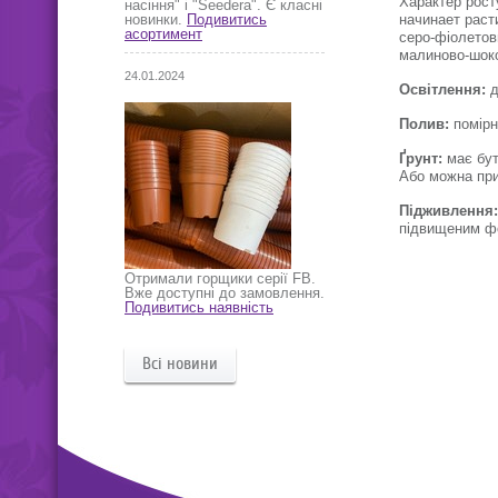
Характер рост
насіння" і "Seedera". Є класні
начинает расти
новинки.
Подивитись
асортимент
серо-фіолетови
малиново-шок
24.01.2024
Освітлення:
д
Полив:
помірн
Ґрунт:
має бут
Або можна при
Підживлення
підвищеним ф
Отримали горщики серії FB.
Вже доступні до замовлення.
Подивитись наявність
Всі новини