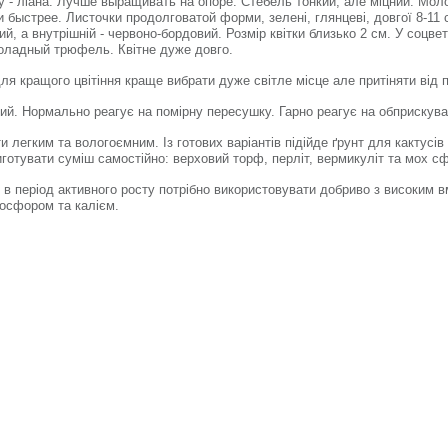
у - ліана. Лучше выращивать на опоре. Стебель тонкий, але міцний. Мо
 быстрее. Листочки продолговатой форми, зелені, глянцеві, довгої 8-11 с
й, а внутрішній - червоно-бордовий. Розмір квітки близько 2 см. У соцвет
оладный трюфель. Квітне дуже довго.
ля кращого цвітіння краще вибрати дуже світле місце але притіняти від 
ий. Нормально реагує на помірну пересушку. Гарно реагує на обприскува
и легким та вологоємним. Із готових варіантів підійде ґрунт для кактусі
готувати суміш самостійно: верховий торф, перліт, вермикуліт та мох с
:
в період активного росту потрібно використовувати добриво з високим вм
осфором та калієм.