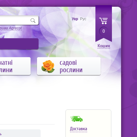
Укр
Рус
рива Agrecol
0
Кошик
натні
садові
лини
рослини
Доставка
ь