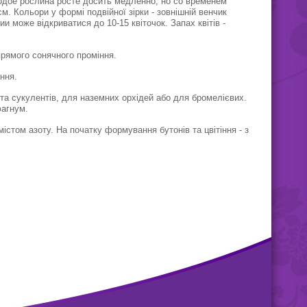
лодое рослина росте досить медленно, но со временем
м. Кольори у формі подвійної зірки - зовнішній венчик
ии може відкриватися до 10-15 квіточок. Запах квітів -
прямого сонячного проміння.
ння.
в та сукулентів, для наземних орхідей або для бромелієвих.
фагнум.
істом азоту. На початку формування бутонів та цвітіння - з