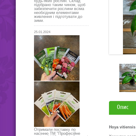
будь-яких рослин. Склад
підібрано таким чином, щоб
забезпечити рослини всіма
необхідним елементами
живлення і підготувати до
зими.
25.01.2024
Опис
Hoya vitiensis
Отримали поставку по
насінню ТМ "Професійне