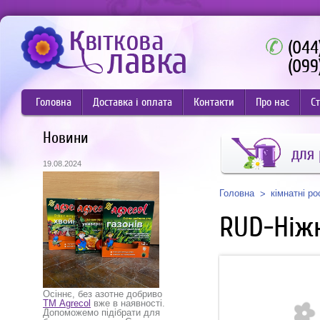
(044
(099
Головна
Доставка і оплата
Контакти
Про нас
Ст
Новини
для
19.08.2024
Головна
кімнатні р
RUD-Ніж
Осіннє, без азотне добриво
ТМ Agrecol
вже в наявності.
Допоможемо підібрати для