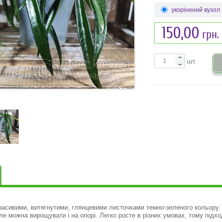
укорінений вузол
150,00
грн.
шт.
расивими, витягнутими, глянцевими листочками темно-зеленого кольору. 
Але можна вирощувати і на опорі. Легко росте в різних умовах, тому підх