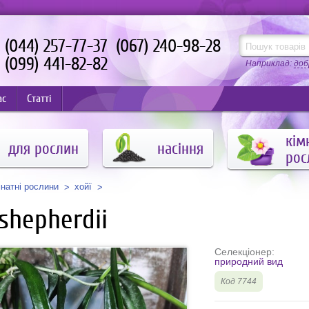
(044) 257-77-37
(067) 240-98-28
(099) 441-82-82
Наприклад:
доб
ас
Статті
кім
для рослин
насіння
рос
мнатні рослини
хойї
shepherdii
Селекціонер:
природний вид
Код 7744