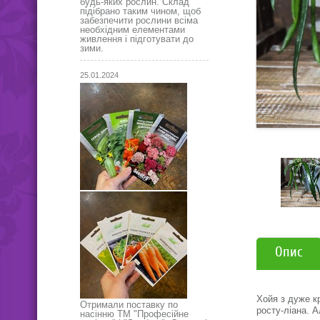
будь-яких рослин. Склад
підібрано таким чином, щоб
забезпечити рослини всіма
необхідним елементами
живлення і підготувати до
зими.
25.01.2024
Опис
Хойя з дуже к
Отримали поставку по
росту-ліана. 
насінню ТМ "Професійне