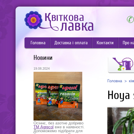
Головна
Доставка і оплата
Контакти
Про н
Новини
19.08.2024
Головна
кі
Hoya 
Осіннє, без азотне добриво
ТМ Agrecol
вже в наявності.
Допоможемо підібрати для