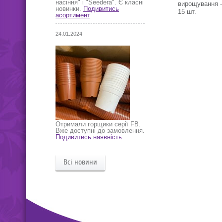
насіння" і "Seedera". Є класні
вирощування -
новинки.
Подивитись
15 шт.
асортимент
24.01.2024
Отримали горщики серії FB.
Вже доступні до замовлення.
Подивитись наявність
Всі новини