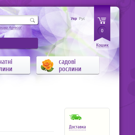
Укр
Рус
рива Agrecol
0
Кошик
натні
садові
лини
рослини
Доставка