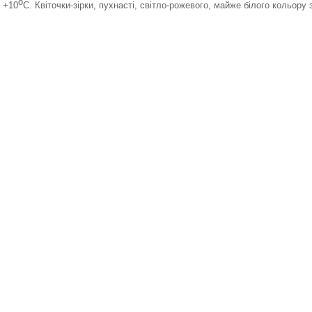
о
 +10
С. Квіточки-зірки, пухнасті, світло-рожевого, майже білого кольору