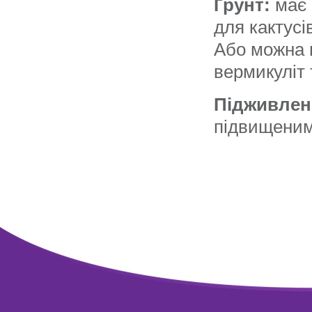
Ґрунт:
має 
для кактусі
Або можна п
вермикуліт 
Підживлен
підвищеним