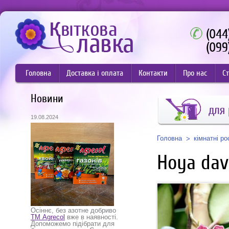
(044
(099
Головна
Доставка і оплата
Контакти
Про нас
Ст
Новини
для
19.08.2024
Головна
кімнатні р
Hoya dav
Осіннє, без азотне добриво
ТМ Agrecol
вже в наявності.
Допоможемо підібрати для