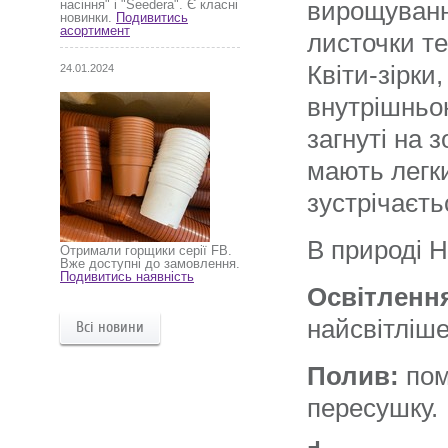
вирощуванн
насіння" і "Seedera". Є класні
новинки.
Подивитись
асортимент
листочки т
Квіти-зірк
24.01.2024
внутрішньо
загнуті на з
мають легк
зустрічаєть
В природі H
Отримали горщики серії FB.
Вже доступні до замовлення.
Подивитись наявність
Освітленн
найсвітліше
Всі новини
Полив:
пом
пересушку.