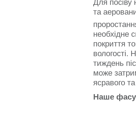
Для посіву 
та аеровани
проростання
необхідне с
покриття т
вологості.
Н
тиждень піс
може затри
ясравого та
Наше фасу