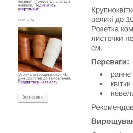
насіння" і "Seedera". Є класні
новинки.
Подивитись
Крупноквітк
асортимент
великі до 1
24.01.2024
Розетка ком
листочки н
см.
Переваги:
раннє 
Отримали горщики серії FB.
Вже доступні до замовлення.
квітки
Подивитись наявність
невел
Всі новини
Рекомендов
Вирощува