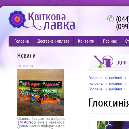
(044
(099
Головна
Доставка і оплата
Контакти
Про нас
Ст
Новини
для
19.08.2024
Головна
насіння
Головна
насіння
Головна
насіння
Глоксині
Осіннє, без азотне добриво
ТМ Agrecol
вже в наявності.
Допоможемо підібрати для